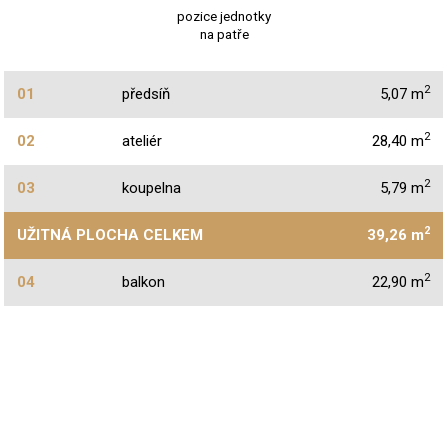
pozice jednotky
na patře
2
01
předsíň
5,07 m
2
02
ateliér
28,40 m
2
03
koupelna
5,79 m
2
UŽITNÁ PLOCHA CELKEM
39,26 m
2
04
balkon
22,90 m