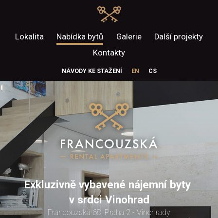
Lokalita
Nabídka bytů
Galerie
Další projekty
Kontakty
NÁVODY KE STAŽENÍ
EN
CS
Exkluzivně vybavené nájemní byty
v srdci Vinohrad
Francouzská 68, Praha 2 - Vinohrady