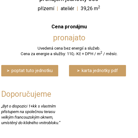
2
přízemí
|
ateliér
|
39,26 m
Cena pronájmu
pronajato
Uvedená cena bez energií a služeb.
2
Cena za energie a služby: 110,- Kč + DPH / m
/ měsíc.
poptat tuto jednotku
karta jednotky pdf
Doporučujeme
„Byt o dispozici 1+kk s vlastním
přístupem na společnou terasu
velkým francouzským oknem,
umístěný do klidného vnitrobloku.“