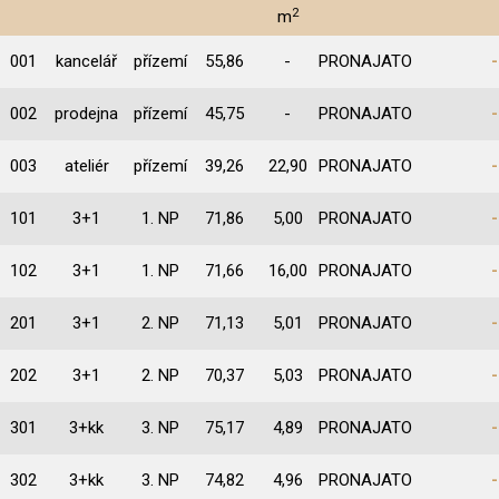
2
m
001
kancelář
přízemí
55,86
-
PRONAJATO
-
002
prodejna
přízemí
45,75
-
PRONAJATO
-
003
ateliér
přízemí
39,26
22,90
PRONAJATO
-
101
3+1
1. NP
71,86
5,00
PRONAJATO
-
102
3+1
1. NP
71,66
16,00
PRONAJATO
-
201
3+1
2. NP
71,13
5,01
PRONAJATO
-
202
3+1
2. NP
70,37
5,03
PRONAJATO
-
301
3+kk
3. NP
75,17
4,89
PRONAJATO
-
302
3+kk
3. NP
74,82
4,96
PRONAJATO
-