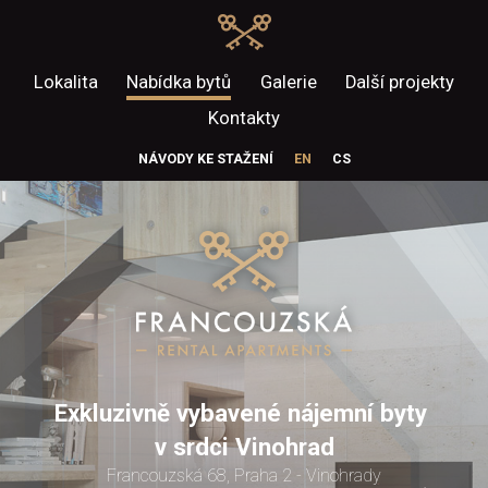
Lokalita
Nabídka bytů
Galerie
Další projekty
Kontakty
NÁVODY KE STAŽENÍ
EN
CS
Exkluzivně vybavené nájemní byty
v srdci Vinohrad
Francouzská 68, Praha 2 - Vinohrady