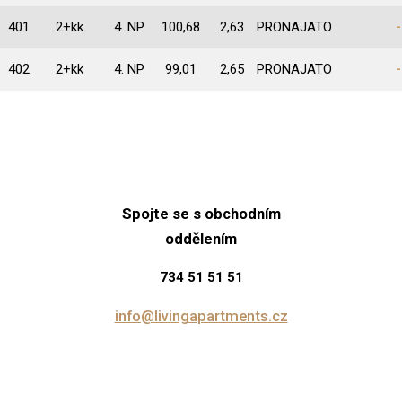
401
2+kk
4. NP
100,68
2,63
PRONAJATO
-
402
2+kk
4. NP
99,01
2,65
PRONAJATO
-
Spojte se s obchodním
oddělením
734 51 51 51
info@livingapartments.cz