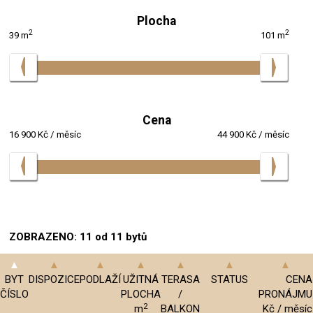
Plocha
2
2
39 m
101 m
Cena
16 900 Kč / měsíc
44 900 Kč / měsíc
ZOBRAZENO: 11 od 11 bytů
BYT
DISPOZICE
PODLAŽÍ
UŽITNÁ
TERASA
STATUS
CENA
ČÍSLO
PLOCHA
/
PRONÁJMU
2
m
BALKON
Kč / měsíc